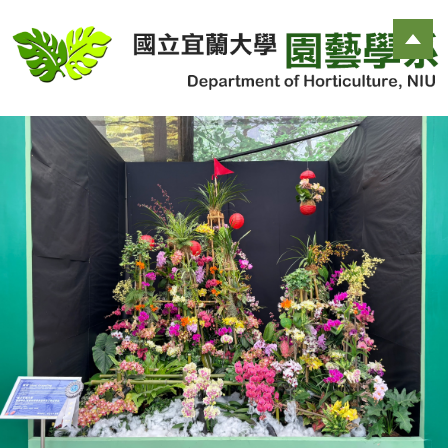
跳
到
主
要
內
容
區