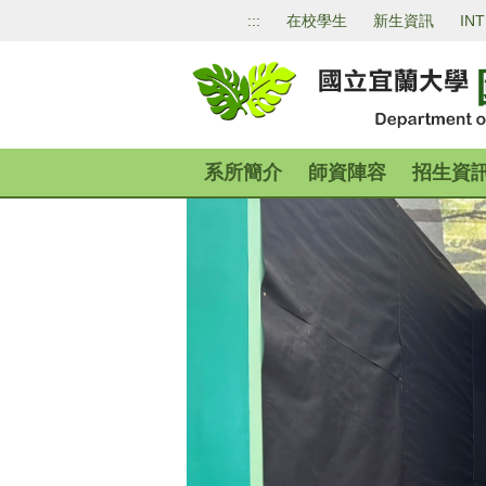
跳
:::
在校學生
新生資訊
IN
到
主
要
內
容
區
系所簡介
師資陣容
招生資