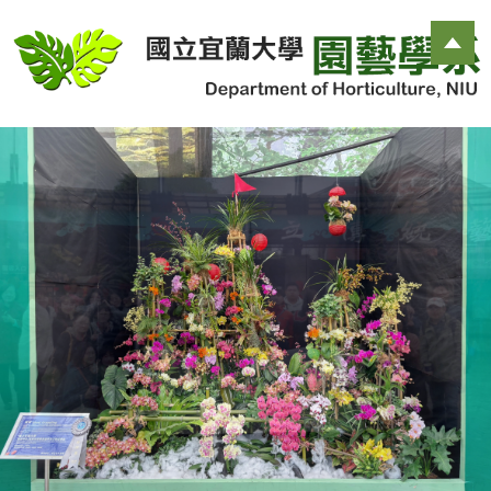
跳
到
主
要
內
容
區