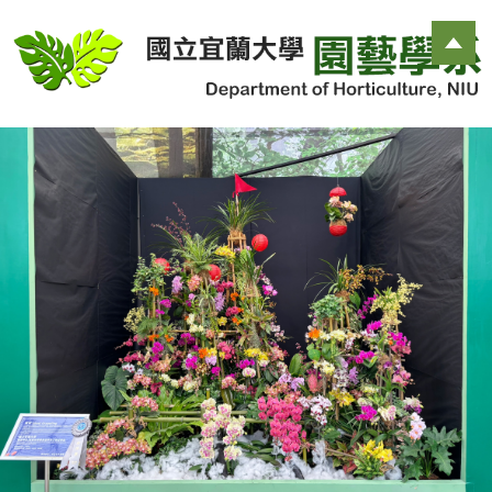
跳
到
主
要
內
容
區