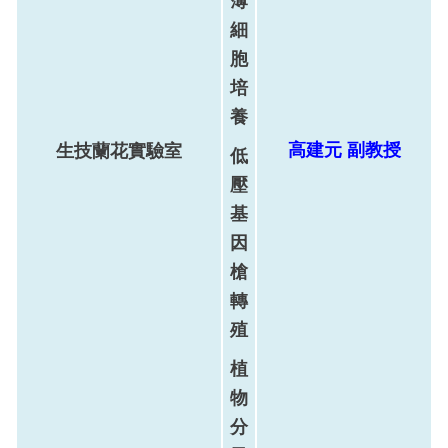
薄
細
胞
培
養
高建元
副
教
授
生技蘭花實驗室
低
壓
基
因
槍
轉
殖
植
物
分