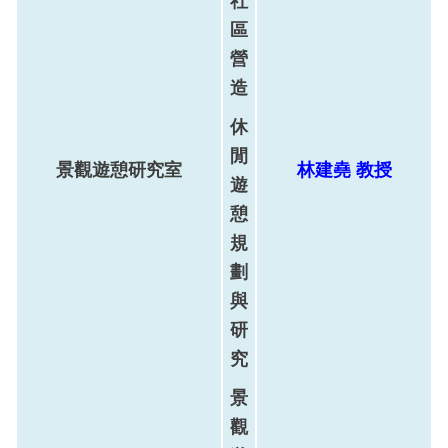
社
區
營
造
休
閒
景觀遊憩研究室
林建堯
教
授
遊
憩
規
劃
與
研
究
景
觀