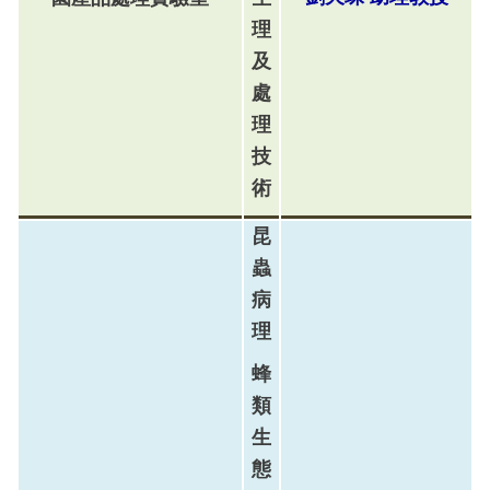
理
及
處
理
技
術
昆
蟲
病
理
蜂
類
生
態