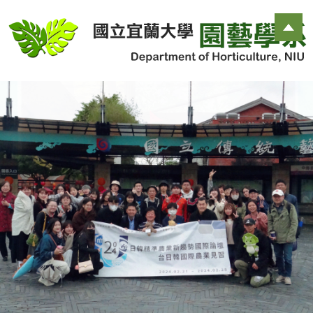
跳
到
主
要
內
容
區