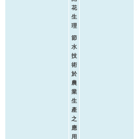
花
生
理
節
水
技
術
於
農
業
生
產
之
應
用