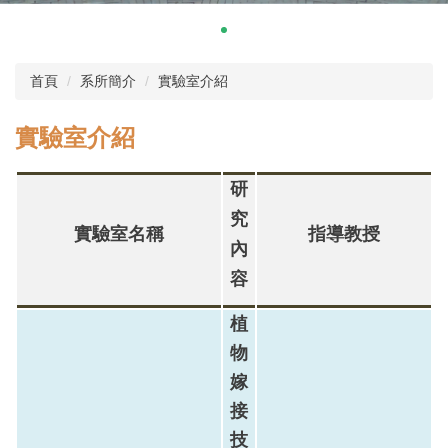
首頁
系所簡介
實驗室介紹
實驗室介紹
研
究
實驗室名稱
指導
教
授
內
容
植
物
嫁
接
技