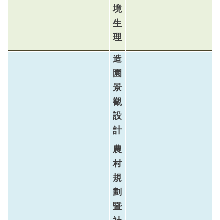
境
生
理
造
園
景
觀
設
計
農
村
規
劃
暨