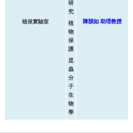
研
究
陳
韻如
助理
教
授
植保實驗室
植
物
保
護
昆
蟲
分
子
生
物
學