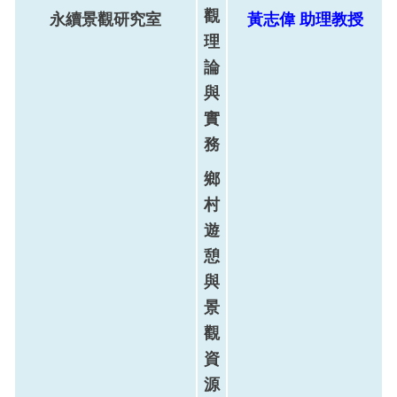
觀
永續景觀研究室
黃志偉
助理
教
授
理
論
與
實
務
鄉
村
遊
憩
與
景
觀
資
源