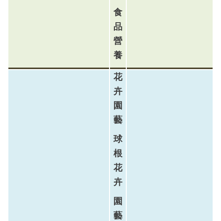
食
品
營
養
花
卉
園
藝
球
根
花
卉
園
藝