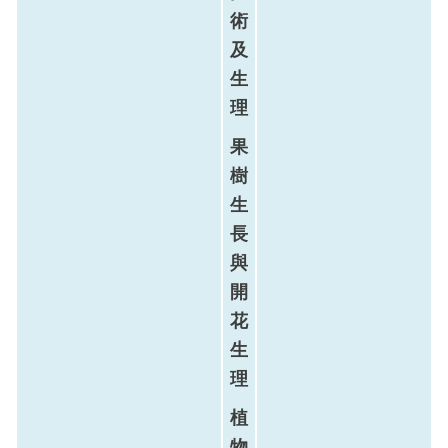
術
及
生
理
果
樹
生
長
與
開
花
生
理
植
物