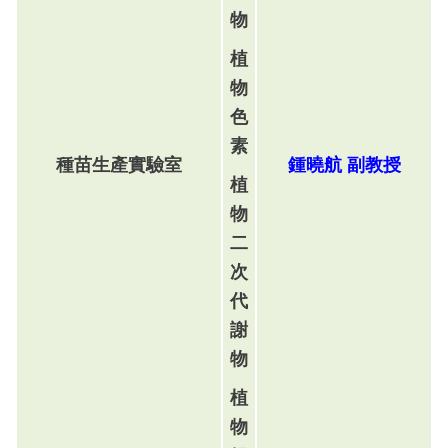
物
植
物
色
素
種苗生產實驗室
鍾曉航
副
教
授
植
物
二
次
代
謝
物
植
物