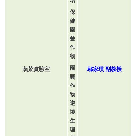
培
保
健
園
藝
作
物
園
蔬菜實驗室
鄔
家琪
副
教
授
藝
作
物
逆
境
生
理