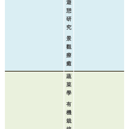
遊
憩
研
究
景
觀
療
癒
蔬
菜
學
有
機
栽