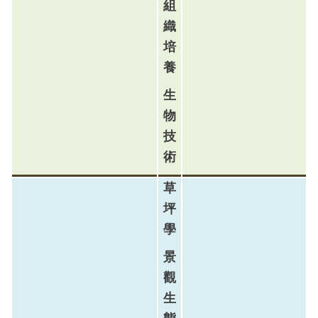
組
織
培
養
生
物
技
術
草
坪
學
景
觀
生