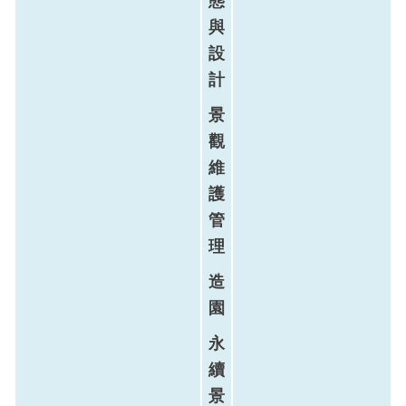
態
與
設
計
景
觀
維
護
管
理
造
園
永
續
景