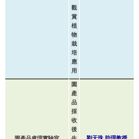
觀
賞
植
物
栽
培
應
用
園
產
品
採
收
後
劉天珠
助理
教
授
園產品處理實驗室
生