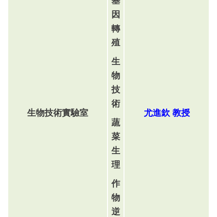
基
因
轉
殖
生
物
技
術
生物技術實驗室
尤進欽
教
授
蔬
菜
生
理
作
物
逆