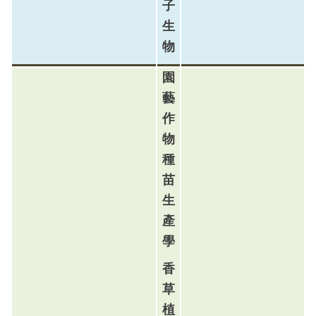
子
生
物
園
藝
作
物
種
苗
生
產
學
香
草
植