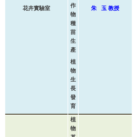
作
花卉實驗室
朱
玉
教
授
物
種
苗
生
產
植
物
生
長
發
育
植
物