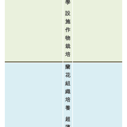
學
設
施
作
物
栽
培
蘭
花
組
織
培
養
超