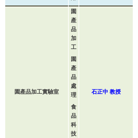
園
產
品
加
工
園
產
品
處
園產品加工實驗室
石正中
教
授
理
食
品
科
技