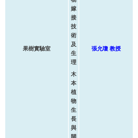
嫁
接
技
術
及
果樹實驗室
張允瓊
教
授
生
理
木
本
植
物
生
長
與
開