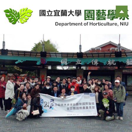
跳
到
主
要
內
容
區