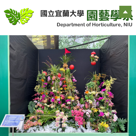
跳
到
主
要
內
容
區