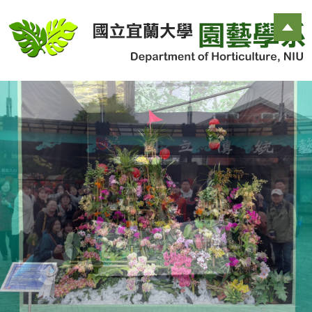
跳
到
主
要
內
容
區