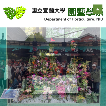
跳
到
主
要
內
容
區