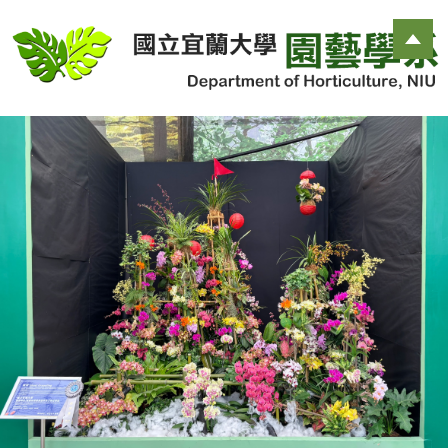
跳
到
主
要
內
容
區