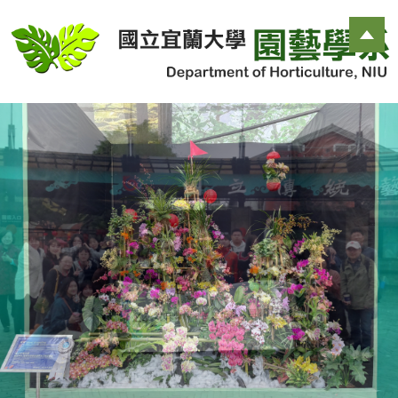
跳
到
主
要
內
容
區