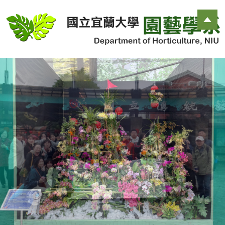
跳
到
主
要
內
容
區