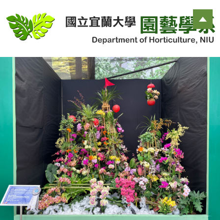
跳
到
主
要
內
容
區