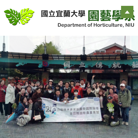
跳
到
主
要
內
容
區