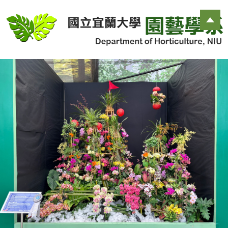
跳
到
主
要
內
容
區