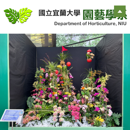
跳
到
主
要
內
容
區